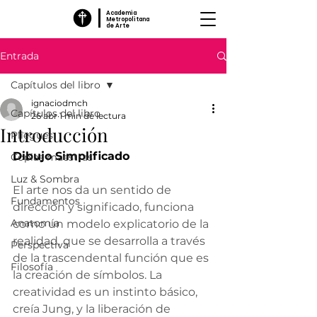
Academia
Metropolitana
de Arte
Entrada
Capítulos del libro
ignaciodmch
Capítulos del libro
26 abr
1 min de lectura
Introducción
Pliegues
Dibujo Simplificado
Copias maestras
Luz & Sombra
El arte nos da un sentido de 
Fundamentos
dirección y significado, funciona 
Anatomía
como un modelo explicatorio de la 
realidad, que se desarrolla a través 
Perspectiva
de la trascendental función que es 
Filosofía
la creación de símbolos. La 
creatividad es un instinto básico, 
creía Jung, y la liberación de 