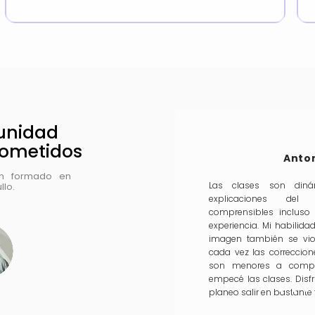
unidad
rometidos
Anto
an formado en
Las clases son dinám
lo.
explicaciones del
comprensibles incluso
experiencia. Mi habilida
imagen también se vio
cada vez las correccio
son menores a compa
empecé las clases. Dis
planeo salir en bastant