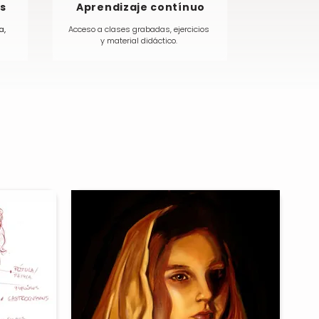
es
Aprendizaje contínuo
a,
Acceso a clases grabadas, ejercicios
y material didáctico.