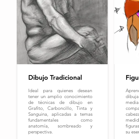
Dibujo Tradicional
Fig
Ideal para quienes desean
Apren
tener un amplio conocimiento
dibuj
de técnicas de dibujo en
med
Grafito, Carboncillo, Tinta y
compa
Sanguina, aplicadas a temas
cabe
fundamentales como
medid
anatomía, sombreado y
figur
perspectiva.
su ese