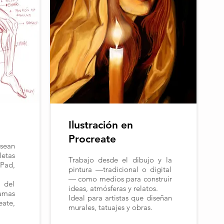
Ilustración en
Procreate
sean
etas
Trabajo desde el dibujo y la
iPad,
pintura —tradicional o digital
— como medios para construir
 del
ideas, atmósferas y relatos.
mas
Ideal para artistas que diseñan
ate,
murales, tatuajes y obras.