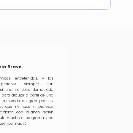
nia Bravo
icas, entretenidas, y las
 profesor siempre son
 si uno no tiene demasiada
d para dibujar a partir de una
 mejorada en gran parte, y
nes que me hace mi profesor
ración con cuando recién
fruto mucho el programa y no
e tiempo más 😊