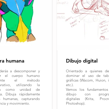
ura humana
Dibujo digital
derás a descomponer y
Orientado a quienes de
ar el cuerpo humano
dominar el uso de tabl
iante el método
gráficas (Wacom, Huion, 
rativo, utilizando la
etc.).
za como unidad de
Vemos los fundamentos
a. Dibuja rápidamente
dibujo con progra
as humanas, capturando
digitales (Krita, Procre
ncia y movimiento.
Photoshop).