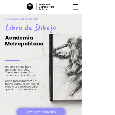
Academia
Metropolitana
de Arte
Recursos gratuitos
/
Libro de dibujo
Libro de Dibujo
Academia
Metropolitana
Un libro online para
aprender a dibujar.
Creado en base a las
clases de la Academia.
Cada mes sumamos un
nuevo capítulo con teoría,
ejercicios y recursos para
que sigamos creciendo.
Cómo usar este libro