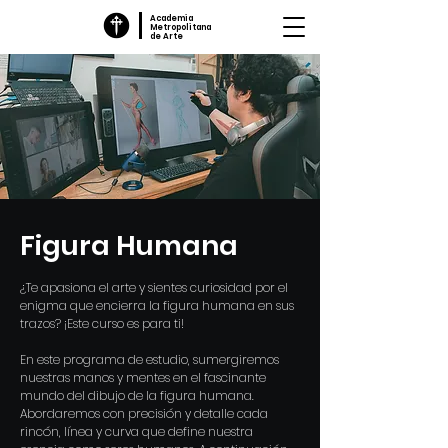
Academia
Metropolitana
de Arte
Figura Humana
¿Te apasiona el arte y sientes curiosidad por el
enigma que encierra la figura humana en sus
trazos? ¡Este curso es para ti!
En este programa de estudio, sumergiremos
nuestras manos y mentes en el fascinante
mundo del dibujo de la figura humana.
Abordaremos con precisión y detalle cada
rincón, línea y curva que define nuestra