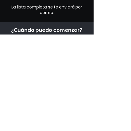
La lista completa se te enviará por
correo.
¿Cuándo puedo comenzar?
¡Esta semana si deseas! Simplemente
escoje un horario y realiza tu pago.
Horarios
disponibles