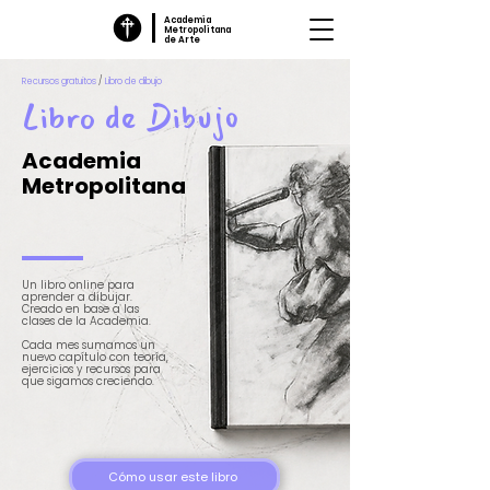
Academia
Metropolitana
de Arte
Recursos gratuitos
/
Libro de dibujo
Libro de Dibujo
Academia
Metropolitana
Un libro online para
aprender a dibujar.
Creado en base a las
clases de la Academia.
Cada mes sumamos un
nuevo capítulo con teoría,
ejercicios y recursos para
que sigamos creciendo.
Cómo usar este libro